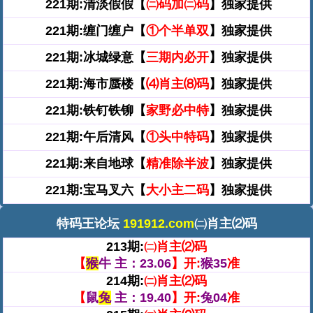
221期:清淡假假【
㈡码加㈡码
】独家提供
221期:缠门缠户【
①个半单双
】独家提供
221期:冰城绿意【
三期内必开
】独家提供
221期:海市蜃楼【
⑷肖主⑻码
】独家提供
221期:铁钉铁铆【
家野必中特
】独家提供
221期:午后清风【
①头中特码
】独家提供
221期:来自地球【
精准除半波
】独家提供
221期:宝马叉六【
大小主二码
】独家提供
特码王论坛
191912.com
㈡肖主⑵码
213期:
㈡肖主⑵码
【
猴
牛 主：23.06
】开:
猴35
准
214期:
㈡肖主⑵码
【
鼠
兔
主：19.40
】开:
兔04
准