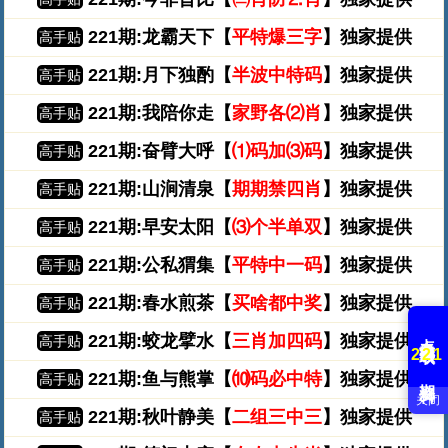
221期:龙霸天下【
平特爆三字
】独家提供
高手贴
221期:月下独酌【
半波中特码
】独家提供
高手贴
221期:我陪你走【
家野各⑵肖
】独家提供
高手贴
221期:奋臂大呼【
⑴码加⑶码
】独家提供
高手贴
221期:山涧清泉【
期期禁四肖
】独家提供
高手贴
221期:早安太阳【
⑶个半单双
】独家提供
高手贴
221期:公私猬集【
平特中一码
】独家提供
高手贴
221期:春水煎茶【
买啥都中奖
】独家提供
高手贴
点击免费领取
221期:蛟龙擘水【
三肖加四码
】独家提供
高手贴
221
221期:鱼与熊掌【
⑽码必中特
】独家提供
期资料
高手贴
关闭
221期:秋叶静美【
二组三中三
】独家提供
高手贴