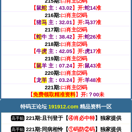
215期:
㈡肖主⑵码
【
鼠
蛇
主：43.02
】开:
蛇14
准
216期:
㈡肖主⑵码
【
猪
马
主：32.01
】开:
马37
准
217期:
㈡肖主⑵码
【
蛇
牛 主：38.42
】开:
蛇26
准
218期:
㈡肖主⑵码
【
牛
虎
主：42.05
】开:
虎17
准
219期:
㈡肖主⑵码
【
鼠
羊 主：07.24
】开:
鼠43
准
220期:
㈡肖主⑵码
【
龙
羊
主：03.24
】开:
羊48
准
221期:
㈡肖主⑵码
【
免费领取精准资料
】开:
？00
未
特码王论坛
191912.com
精品资料一区
221期:且刊登于【
④肖必中特
】独家提供
高手贴
221期:同病相怜【
①码防②码
】独家提供
高手贴