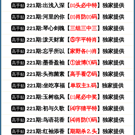
221期:出浅入深【
㈢头必中特
】独家提供
高手贴
221期:河里的你【
㈢肖防㈢码
】独家提供
高手贴
221期:琴心剑魄【
三组三中三
】独家提供
高手贴
221期:泼天财富【
⑤字平特肖
】独家提供
高手贴
221期:忘乎所以【
家野各㈠肖
】独家提供
高手贴
221期:墨香盈袖【
①波博⑴码
】独家提供
高手贴
221期:头孢菌素【
高手看⑦码
】独家提供
高手贴
221期:坐吃享福【
单双主3.码
】独家提供
高手贴
221期:玉树临风【
㈡尾必中奖
】独家提供
高手贴
221期:初与久歌【
⑷字猜平特
】独家提供
高手贴
221期:鸟语花香【
⑷肖防⑴码
】独家提供
高手贴
221期:红袖添香【
期期杀⒉头
】独家提供
高手贴