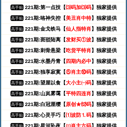
221期:第一点技【
⑶码加⑶码
】独家提供
高手贴
221期:咯神失控【
美丑肖中特
】独家提供
高手贴
221期:金戈铁马【
仙人指特肖
】独家提供
高手贴
221期:斑驳陆离【
发财买①波
】独家提供
高手贴
221期:刺骨悬梁【
吃货平特肖
】独家提供
高手贴
221期:水墨丹青【
四期内必中
】独家提供
高手贴
221期:独享寂寞【
⑤肖主⑩码
】独家提供
高手贴
221期:望屋以食【
大小主㈠码
】独家提供
高手贴
221期:山岚雾霭【
平特四连肖
】独家提供
高手贴
221期:白冠厘缨【
原创★⑿码
】独家提供
高手贴
221期:心灵手巧【
⑴波防⒈码
】独家提供
高手贴
221期:星河坠夜【
㈢肖主六码
】独家提供
高手贴