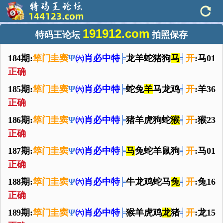
191912.com
特码王论坛
拍照保存
184期:
筚门圭窦
Ψ
㈥肖必中特
╞
龙羊蛇猪狗
马
╡
开
:马01
正确
185期:
筚门圭窦
Ψ
㈥肖必中特
╞
蛇兔
羊
马龙鸡
╡
开
:羊36
正确
186期:
筚门圭窦
Ψ
㈥肖必中特
╞
猪羊虎狗蛇
猴
╡
开
:猴23
正确
187期:
筚门圭窦
Ψ
㈥肖必中特
╞
马
兔蛇羊鼠狗
╡
开
:马01
正确
188期:
筚门圭窦
Ψ
㈥肖必中特
╞
牛龙鸡蛇马
兔
╡
开
:兔16
正确
189期:
筚门圭窦
Ψ
㈥肖必中特
╞
猴羊虎鸡
龙
猪
╡
开
:龙15