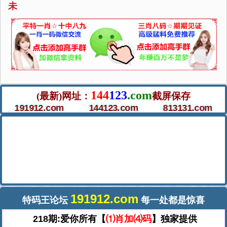
未
144
123
.com
(最新)网址：
截屏保存
191912.com
144123.com
813131.com
191912.com
特码王论坛
每一处都是惊喜
218期:爱你所有【
⑴肖加⑷码
】独家提供