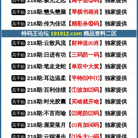
218期:极光之恋【
高手透③码
】独家提供
高手贴
218期:戆头戆脑【
琴棋书画肖
】独家提供
高手贴
218期:传为佳话【
精彩杀⑩码
】独家提供
高手贴
特码王论坛
191912.com
精品资料二区
218期:云散风流【
财神送㈤肖
】独家提供
高手贴
218期:日进有功【
三码防一码
】独家提供
高手贴
218期:笔走龙蛇【
单双中大奖
】独家提供
高手贴
218期:耳边温柔【
平特⑸中⑴
】独家提供
高手贴
218期:百利佳绩【
①波加⑵码
】独家提供
高手贴
218期:时光胶囊【
买啥就开啥
】独家提供
高手贴
218期:不言而喻【
⑵尾防⑵码
】独家提供
高手贴
218期:屋梁落月【
㈢肖加⑷码
】独家提供
高手贴
218期:云端漫步【
⑴头主㈠码
】独家提供
高手贴