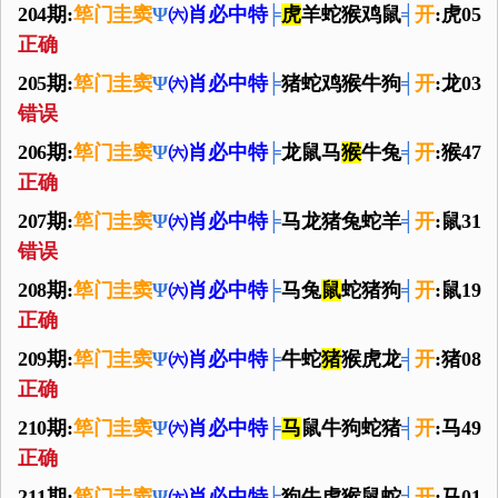
204期:
筚门圭窦
Ψ
㈥肖必中特
╞
虎
羊蛇猴鸡鼠
╡
开
:虎05
正确
205期:
筚门圭窦
Ψ
㈥肖必中特
╞
猪蛇鸡猴牛狗
╡
开
:龙03
错误
206期:
筚门圭窦
Ψ
㈥肖必中特
╞
龙鼠马
猴
牛兔
╡
开
:猴47
正确
207期:
筚门圭窦
Ψ
㈥肖必中特
╞
马龙猪兔蛇羊
╡
开
:鼠31
错误
208期:
筚门圭窦
Ψ
㈥肖必中特
╞
马兔
鼠
蛇猪狗
╡
开
:鼠19
正确
209期:
筚门圭窦
Ψ
㈥肖必中特
╞
牛蛇
猪
猴虎龙
╡
开
:猪08
正确
210期:
筚门圭窦
Ψ
㈥肖必中特
╞
马
鼠牛狗蛇猪
╡
开
:马49
正确
211期:
筚门圭窦
Ψ
㈥肖必中特
╞
狗牛虎猴鼠蛇
╡
开
:马01