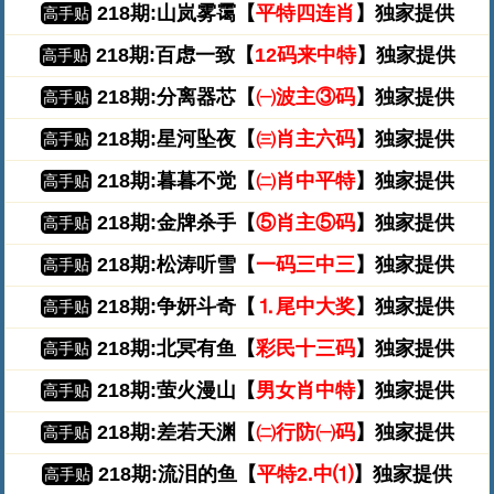
218期:山岚雾霭【
平特四连肖
】独家提供
高手贴
218期:百虑一致【
12码来中特
】独家提供
高手贴
218期:分离器芯【
㈠波主③码
】独家提供
高手贴
218期:星河坠夜【
㈢肖主六码
】独家提供
高手贴
218期:暮暮不觉【
㈡肖中平特
】独家提供
高手贴
218期:金牌杀手【
⑤肖主⑤码
】独家提供
高手贴
218期:松涛听雪【
一码三中三
】独家提供
高手贴
218期:争妍斗奇【
⒈尾中大奖
】独家提供
高手贴
218期:北冥有鱼【
彩民十三码
】独家提供
高手贴
218期:萤火漫山【
男女肖中特
】独家提供
高手贴
218期:差若天渊【
㈡行防㈠码
】独家提供
高手贴
218期:流泪的鱼【
平特2.中⑴
】独家提供
高手贴