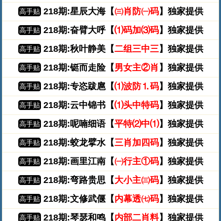
218期:星辰大海【
㈢肖防㈠码
】独家提供
高手贴
218期:奋臂大呼【
⑴码加⑶码
】独家提供
高手贴
218期:秋叶静美【
二组三中三
】独家提供
高手贴
218期:铤而走险【
男女主②肖
】独家提供
高手贴
218期:专恣跋扈【
⑴波防⒈码
】独家提供
高手贴
218期:云中锦书【
⑴头中特码
】独家提供
高手贴
218期:呢喃细语【
平特⑵中⑴
】独家提供
高手贴
218期:蛟龙擘水【
三肖加四码
】独家提供
高手贴
218期:画里江南【
㈠行主①码
】独家提供
高手贴
218期:弯路贵思【
大小主㈢码
】独家提供
高手贴
218期:文修武偃【
内幕透㈦码
】独家提供
高手贴
218期:琴瑟和鸣【
内部二肖料
】独家提供
高手贴