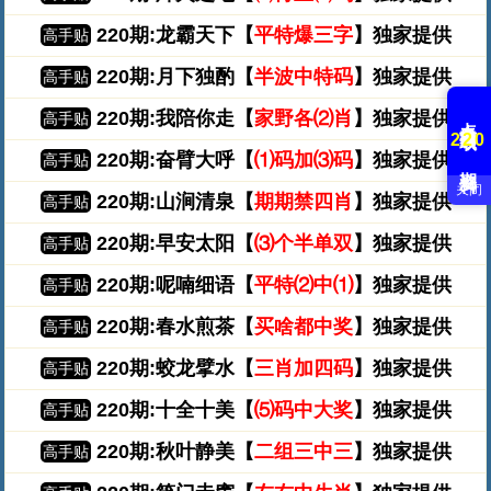
220期:龙霸天下【
平特爆三字
】独家提供
高手贴
220期:月下独酌【
半波中特码
】独家提供
高手贴
220期:我陪你走【
家野各⑵肖
】独家提供
点击免费领取
高手贴
220
220期:奋臂大呼【
⑴码加⑶码
】独家提供
高手贴
期资料
关闭
220期:山涧清泉【
期期禁四肖
】独家提供
高手贴
220期:早安太阳【
⑶个半单双
】独家提供
高手贴
220期:呢喃细语【
平特⑵中⑴
】独家提供
高手贴
220期:春水煎茶【
买啥都中奖
】独家提供
高手贴
220期:蛟龙擘水【
三肖加四码
】独家提供
高手贴
220期:十全十美【
⑸码中大奖
】独家提供
高手贴
220期:秋叶静美【
二组三中三
】独家提供
高手贴