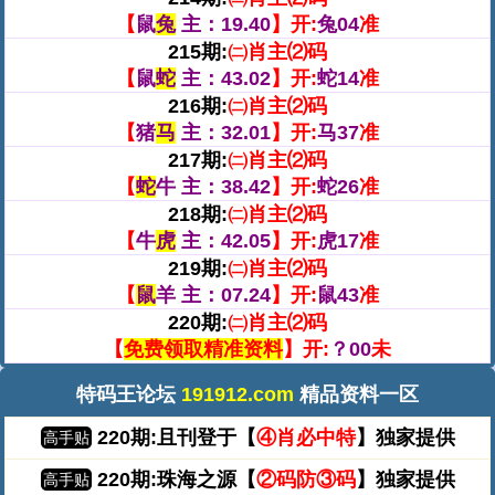
【
鼠
兔
主：19.40
】开:
兔04
准
215期:
㈡肖主⑵码
【
鼠
蛇
主：43.02
】开:
蛇14
准
216期:
㈡肖主⑵码
【
猪
马
主：32.01
】开:
马37
准
217期:
㈡肖主⑵码
【
蛇
牛 主：38.42
】开:
蛇26
准
218期:
㈡肖主⑵码
【
牛
虎
主：42.05
】开:
虎17
准
219期:
㈡肖主⑵码
【
鼠
羊 主：07.24
】开:
鼠43
准
220期:
㈡肖主⑵码
【
免费领取精准资料
】开:
？00
未
特码王论坛
191912.com
精品资料一区
220期:且刊登于【
④肖必中特
】独家提供
高手贴
220期:珠海之源【
②码防③码
】独家提供
高手贴