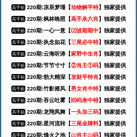
220期:凉辰梦瑾【
动物解平特
】独家提供
高手贴
220期:枫林晚照【
高手杀六肖
】独家提供
高手贴
220期:一心一意【
⑵波期期中
】独家提供
高手贴
220期:执念如花【
三尾必中特
】独家提供
高手贴
220期:云海听涛【
家野中生肖
】独家提供
高手贴
220期:节节寸寸【
②肖主①码
】独家提供
高手贴
220期:勃大精深【
发财平特肖
】独家提供
高手贴
220期:竹影摇风【
男女肖中特
】独家提供
高手贴
220期:吞云吐雾【
⑹码来中特
】独家提供
高手贴
220期:龙翔凤舞【
一头加三码
】独家提供
高手贴
220期:星河流转【
三尾金牌料
】独家提供
高手贴
220期:烽火之地【
㈢肖主㈢码
】独家提供
高手贴