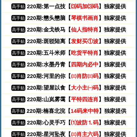
220期:第一点技【
⑶码加⑶码
】独家提供
高手贴
220期:戆头戆脑【
琴棋书画肖
】独家提供
高手贴
220期:金戈铁马【
仙人指特肖
】独家提供
高手贴
220期:斑驳陆离【
发财买①波
】独家提供
高手贴
220期:五斗米师【
吃货平特肖
】独家提供
高手贴
220期:水墨丹青【
四期内必中
】独家提供
高手贴
220期:河里的你【
㈢肖防㈢码
】独家提供
高手贴
220期:望屋以食【
大小主㈠码
】独家提供
高手贴
220期:山岚雾霭【
平特四连肖
】独家提供
高手贴
220期:楠喜北浣【
14码来中特
】独家提供
高手贴
220期:心灵手巧【
⑴波防⒈码
】独家提供
高手贴
220期:星河坠夜【
㈢肖主六码
】独家提供
高手贴