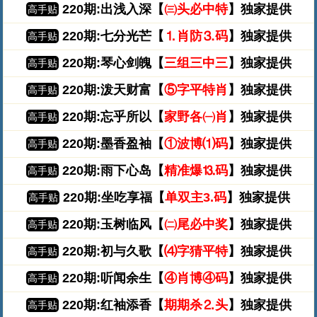
220期:出浅入深【
㈢头必中特
】独家提供
高手贴
220期:七分光芒【
⒈肖防⒊码
】独家提供
高手贴
220期:琴心剑魄【
三组三中三
】独家提供
高手贴
220期:泼天财富【
⑤字平特肖
】独家提供
高手贴
220期:忘乎所以【
家野各㈠肖
】独家提供
高手贴
220期:墨香盈袖【
①波博⑴码
】独家提供
高手贴
220期:雨下心岛【
精准爆⒔码
】独家提供
高手贴
220期:坐吃享福【
单双主3.码
】独家提供
高手贴
220期:玉树临风【
㈡尾必中奖
】独家提供
高手贴
220期:初与久歌【
⑷字猜平特
】独家提供
高手贴
220期:听闻余生【
④肖博④码
】独家提供
高手贴
220期:红袖添香【
期期杀⒉头
】独家提供
高手贴