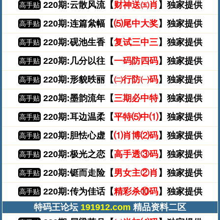
220期:云散风流【
财神送㈤肖
】独家提供
高手贴
220期:连篇絫幅【
⑸尾中大奖
】独家提供
高手贴
220期:砚池生香【
复试三中三
】独家提供
高手贴
220期:几分以往【
一码防四码
】独家提供
高手贴
220期:形貌昳丽【
㈡行防㈠码
】独家提供
高手贴
220期:‌墨韵流年【
三期必中特
】独家提供
高手贴
220期:耳边温柔【
平特⑸中⑴
】独家提供
高手贴
220期:胆怯心虚【
⑴肖博⑵码
】独家提供
高手贴
220期:极光之恋【
高手透③码
】独家提供
高手贴
220期:铤而走险【
男女主②肖
】独家提供
高手贴
220期:传为佳话【
精彩杀⑩码
】独家提供
高手贴
特码王论坛
191912.com
精品资料二区