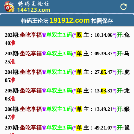
191912.com
特码王论坛
拍照保存
202期:
坐吃享福
♛
单双主3.码
(*
双
主：10.14.06
*)
开
:兔
40
准
203期:
坐吃享福
♛
单双主3.码
(*
单
主：09.39.37
*)
开
:马
25
准
204期:
坐吃享福
♛
单双主3.码
(*
单
主：27.
05
.47
*)
开
:虎
05
准
205期:
坐吃享福
♛
单双主3.码
(*
单
主：13.
03
.31
*)
开
:龙
03
准
206期:
坐吃享福
♛
单双主3.码
(*
单
主：13.49.21
*)
开
:猴
47
准
207期:
坐吃享福
♛
单双主3.码
(*
单
主：49.21.07
*)
开
:鼠