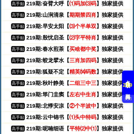
219期:奋臂大呼【
⑴码加⑶码
】独家提供
高手贴
219期:山涧清泉【
期期禁四肖
】独家提供
高手贴
219期:早安太阳【
⑶个半单双
】独家提供
高手贴
219期:殷忧启圣【
⑵字平特肖
】独家提供
高手贴
219期:春水煎茶【
买啥都中奖
】独家提供
高手贴
219期:蛟龙擘水【
三肖加四码
】独家提供
高手贴
219期:狐疑不定【
精英⒁码数
】独家提供
高手贴
点击免费领取
219期:秋叶静美【
二组三中三
】独家提供
高手贴
219
期资料
219期:筚门圭窦【
左右中生肖
】独家提供
高手贴
关闭
219期:北悸安凉【
②个半波中
】独家提供
高手贴
219期:云中锦书【
⑴头中特码
】独家提供
高手贴
219期:呢喃细语【
平特⑵中⑴
】独家提供
高手贴