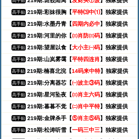
219期:斑驳陆离【
发财买①波
】独家提供
高手贴
219期:彩妹很胸【
平特⑶中⑴
】独家提供
高手贴
219期:水墨丹青【
四期内必中
】独家提供
高手贴
219期:河里的你【
㈢肖防㈢码
】独家提供
高手贴
219期:望屋以食【
大小主㈠码
】独家提供
高手贴
219期:山岚雾霭【
平特四连肖
】独家提供
高手贴
219期:楠喜北浣【
14码来中特
】独家提供
高手贴
219期:分离器芯【
㈠波主③码
】独家提供
高手贴
219期:星河坠夜【
㈢肖主六码
】独家提供
高手贴
219期:暮暮不觉【
㈡肖中平特
】独家提供
高手贴
219期:金牌杀手【
⑤肖主⑤码
】独家提供
高手贴
219期:松涛听雪【
一码三中三
】独家提供
高手贴