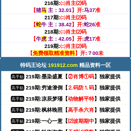
216期:
㈡肖主⑵码
【
猪
马
主：32.01
】开:
马37
准
217期:
㈡肖主⑵码
【
蛇
牛 主：38.42
】开:
蛇26
准
218期:
㈡肖主⑵码
【
牛
虎
主：42.05
】开:
虎17
准
219期:
㈡肖主⑵码
【
免费领取精准资料
】开:
？00
未
特码王论坛
191912.com
精品资料一区
219期:墨染盛夏【
②肖博①码
】独家提供
高手贴
219期:穷途潦倒【
⒉码防⒈码
】独家提供
高手贴
219期:凉辰梦瑾【
动物解平特
】独家提供
高手贴
219期:枫林晚照【
高手杀六肖
】独家提供
高手贴
219期:一心一意【
⑵波期期中
】独家提供
高手贴