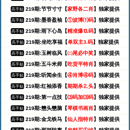
219期:节节寸寸【
家野各二肖
】独家提供
高手贴
219期:墨香盈袖【
①波博⑴码
】独家提供
高手贴
219期:雨下心岛【
精准爆⒔码
】独家提供
高手贴
219期:坐吃享福【
单双主3.码
】独家提供
高手贴
219期:玉树临风【
㈡尾必中奖
】独家提供
高手贴
219期:五斗米师【
吃货平特肖
】独家提供
高手贴
219期:听闻余生【
④肖博④码
】独家提供
高手贴
219期:红袖添香【
期期杀⒉头
】独家提供
高手贴
219期:第一点技【
⑶码加⑶码
】独家提供
高手贴
219期:戆头戆脑【
琴棋书画肖
】独家提供
高手贴
219期:金戈铁马【
仙人指特肖
】独家提供
高手贴