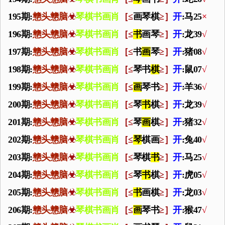
195期:
戆头戆脑
☣
琴棋书画肖
［≤
画琴棋
≥］
开
:马25
×
196期:
戆头戆脑
☣
琴棋书画肖
［≤
书
画琴
≥］
开
:龙39
√
197期:
戆头戆脑
☣
琴棋书画肖
［≤
书
画
琴
≥］
开
:猪08
√
198期:
戆头戆脑
☣
琴棋书画肖
［≤
琴书
棋
≥］
开
:鼠07
√
199期:
戆头戆脑
☣
琴棋书画肖
［≤
画
琴书
≥］
开
:羊36
√
200期:
戆头戆脑
☣
琴棋书画肖
［≤
琴
书
棋
≥］
开
:龙39
√
201期:
戆头戆脑
☣
琴棋书画肖
［≤
琴
画
棋
≥］
开
:猪32
√
202期:
戆头戆脑
☣
琴棋书画肖
［≤
琴
棋画
≥］
开
:兔40
√
203期:
戆头戆脑
☣
琴棋书画肖
［≤
琴棋
书
≥］
开
:马25
√
204期:
戆头戆脑
☣
琴棋书画肖
［≤
琴
书
棋
≥］
开
:虎05
√
205期:
戆头戆脑
☣
琴棋书画肖
［≤
书
画棋
≥］
开
:龙03
√
206期:
戆头戆脑
☣
琴棋书画肖
［≤
画
琴书
≥］
开
:猴47
√