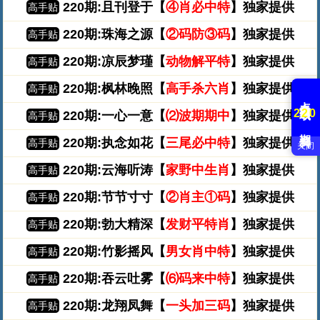
220期:且刊登于【
④肖必中特
】独家提供
高手贴
220期:珠海之源【
②码防③码
】独家提供
高手贴
220期:凉辰梦瑾【
动物解平特
】独家提供
高手贴
220期:枫林晚照【
高手杀六肖
】独家提供
高手贴
点击免费领取
220
220期:一心一意【
⑵波期期中
】独家提供
高手贴
期资料
220期:执念如花【
三尾必中特
】独家提供
高手贴
关闭
220期:云海听涛【
家野中生肖
】独家提供
高手贴
220期:节节寸寸【
②肖主①码
】独家提供
高手贴
220期:勃大精深【
发财平特肖
】独家提供
高手贴
220期:竹影摇风【
男女肖中特
】独家提供
高手贴
220期:吞云吐雾【
⑹码来中特
】独家提供
高手贴
220期:龙翔凤舞【
一头加三码
】独家提供
高手贴