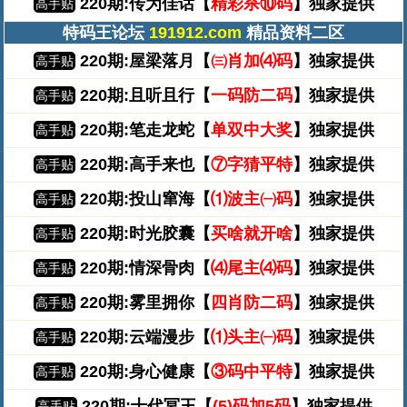
220期:传为佳话【
精彩杀⑩码
】独家提供
高手贴
特码王论坛
191912.com
精品资料二区
220期:屋梁落月【
㈢肖加⑷码
】独家提供
高手贴
220期:且听且行【
一码防二码
】独家提供
高手贴
220期:笔走龙蛇【
单双中大奖
】独家提供
高手贴
220期:高手来也【
⑦字猜平特
】独家提供
高手贴
220期:投山窜海【
⑴波主㈠码
】独家提供
高手贴
220期:时光胶囊【
买啥就开啥
】独家提供
高手贴
220期:情深骨肉【
⑷尾主⑷码
】独家提供
高手贴
220期:雾里拥你【
四肖防二码
】独家提供
高手贴
220期:云端漫步【
⑴头主㈠码
】独家提供
高手贴
220期:身心健康【
③码中平特
】独家提供
高手贴
220期:十代冥王【
(5)码加5码
】独家提供
高手贴