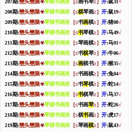
207期:
戆头戆脑
☣
琴棋书画肖
［≤
画书琴
≥］
开
:鼠31
×
208期:
戆头戆脑
☣
琴棋书画肖
［≤
棋
琴画
≥］
开
:鼠19
√
209期:
戆头戆脑
☣
琴棋书画肖
［≤
书
画
棋
≥］
开
:猪08
√
210期:
戆头戆脑
☣
琴棋书画肖
［≤
书
琴棋
≥］
开
:马49
√
211期:
戆头戆脑
☣
琴棋书画肖
［≤
琴画棋
≥］
开
:马01
×
212期:
戆头戆脑
☣
琴棋书画肖
［≤
书
棋
琴
≥］
开
:牛06
√
213期:
戆头戆脑
☣
琴棋书画肖
［≤
画
棋书
≥］
开
:猴35
√
214期:
戆头戆脑
☣
琴棋书画肖
［≤
书画棋
≥］
开
:兔04
×
215期:
戆头戆脑
☣
琴棋书画肖
［≤
书
琴
棋
≥］
开
:蛇14
√
216期:
戆头戆脑
☣
琴棋书画肖
［≤
书
棋琴
≥］
开
:马37
√
217期:
戆头戆脑
☣
琴棋书画肖
［≤
书画
琴
≥］
开
:蛇26
√
218期:
戆头戆脑
☣
琴棋书画肖
［≤
棋
书
画
≥］
开
:虎17
√
219期:
戆头戆脑
☣
琴棋书画肖
［≤
琴画
棋
≥］
开
:鼠43
√