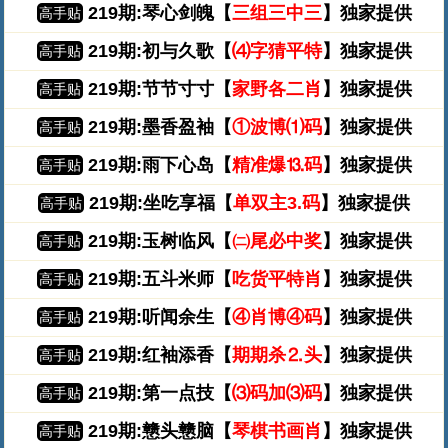
219期:琴心剑魄【
三组三中三
】独家提供
高手贴
219期:初与久歌【
⑷字猜平特
】独家提供
高手贴
219期:节节寸寸【
家野各二肖
】独家提供
高手贴
219期:墨香盈袖【
①波博⑴码
】独家提供
高手贴
219期:雨下心岛【
精准爆⒔码
】独家提供
高手贴
219期:坐吃享福【
单双主3.码
】独家提供
高手贴
219期:玉树临风【
㈡尾必中奖
】独家提供
高手贴
219期:五斗米师【
吃货平特肖
】独家提供
高手贴
219期:听闻余生【
④肖博④码
】独家提供
高手贴
219期:红袖添香【
期期杀⒉头
】独家提供
高手贴
219期:第一点技【
⑶码加⑶码
】独家提供
高手贴
219期:戆头戆脑【
琴棋书画肖
】独家提供
高手贴