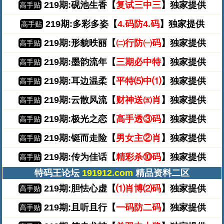
219期:砚池生香【
复试三中三
】独家提供
高手贴
219期:多彩多姿【
4.码防4.码
】独家提供
高手贴
219期:形貌昳丽【
㈡行防㈠码
】独家提供
高手贴
219期:‌墨韵流年【
三期必中特
】独家提供
高手贴
219期:耳边温柔【
平特⑸中⑴
】独家提供
高手贴
219期:云散风流【
财神送㈤肖
】独家提供
高手贴
219期:极光之恋【
高手透③码
】独家提供
高手贴
219期:铤而走险【
男女主②肖
】独家提供
高手贴
219期:传为佳话【
精彩杀⑩码
】独家提供
高手贴
特码王论坛
191912.com
精品资料二区
219期:胆怯心虚【
⑴肖博⑵码
】独家提供
高手贴
219期:且听且行【
一码防二码
】独家提供
高手贴