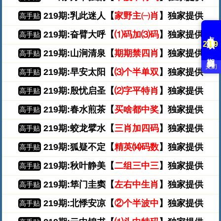
219期:乳此迷人【
家野主㈠肖
】独家提供
高手贴
219期:奋臂大呼【
⑴码加⑶码
】独家提供
点击免费领取
高手贴
219
219期:山涧清泉【
期期禁四肖
】独家提供
高手贴
期资料
关闭
219期:早安太阳【
⑶个半单双
】独家提供
高手贴
219期:殷忧启圣【
⑵字平特肖
】独家提供
高手贴
219期:春水煎茶【
买啥都中奖
】独家提供
高手贴
219期:蛟龙擘水【
三肖加四码
】独家提供
高手贴
219期:狐疑不定【
精英⒁码数
】独家提供
高手贴
219期:秋叶静美【
二组三中三
】独家提供
高手贴
219期:筚门圭窦【
左右中生肖
】独家提供
高手贴
219期:北悸安凉【
②个半波中
】独家提供
高手贴