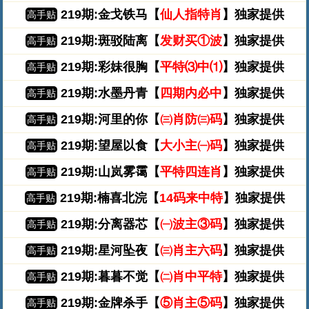
219期:金戈铁马【
仙人指特肖
】独家提供
高手贴
219期:斑驳陆离【
发财买①波
】独家提供
高手贴
219期:彩妹很胸【
平特⑶中⑴
】独家提供
高手贴
219期:水墨丹青【
四期内必中
】独家提供
高手贴
219期:河里的你【
㈢肖防㈢码
】独家提供
高手贴
219期:望屋以食【
大小主㈠码
】独家提供
高手贴
219期:山岚雾霭【
平特四连肖
】独家提供
高手贴
219期:楠喜北浣【
14码来中特
】独家提供
高手贴
219期:分离器芯【
㈠波主③码
】独家提供
高手贴
219期:星河坠夜【
㈢肖主六码
】独家提供
高手贴
219期:暮暮不觉【
㈡肖中平特
】独家提供
高手贴
219期:金牌杀手【
⑤肖主⑤码
】独家提供
高手贴